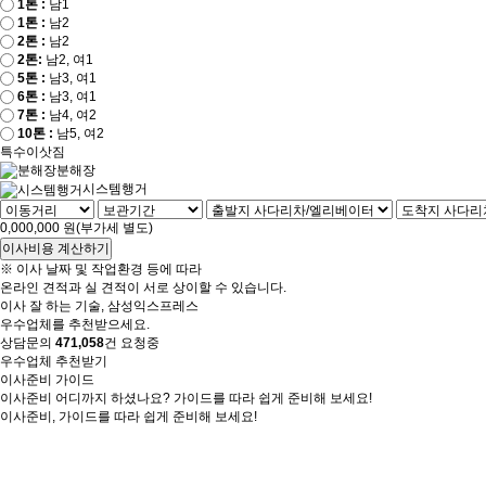
1톤 :
남1
1톤 :
남2
2톤 :
남2
2톤:
남2, 여1
5톤 :
남3, 여1
6톤 :
남3, 여1
7톤 :
남4, 여2
10톤 :
남5, 여2
특수이삿짐
분해장
시스템행거
0,000,000
원(부가세 별도)
이사비용 계산하기
※ 이사 날짜 및 작업환경 등에 따라
온라인 견적과 실 견적이 서로 상이할 수 있습니다.
이사 잘 하는 기술,
삼성익스프레스
우수업체를 추천받으세요.
상담문의
471,058
건 요청중
우수업체 추천받기
이사준비 가이드
이사준비 어디까지 하셨나요? 가이드를 따라 쉽게 준비해 보세요!
이사준비, 가이드를 따라 쉽게 준비해 보세요!