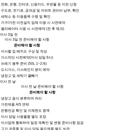
전화, 은행, 인터넷, 신용카드, 우편물 등 이전 신청
수도료, 전기료, 공과금 및 아파트 관리비 납부, 확인
세탁소 등 이용품목 수령 및 확인
가구/가전 이전설치 업체 이용 시 사전예약
엘리베이터 사용 시 사전예약 (전 후 체크)
이사 3일 전
이사 3일 전 준비해야 할 사항
준비해야 할 사항
이사할 집 배치도 구상 및 작성
가스차단 사전예약(이사 당일 9시)
쓰레기 봉투 준비 (50L 1~2개)
도시가스, 가스레인지 분리 예약
냉장고 및 세탁기 물빼기
이사 전 날
이사 전 날 준비해야 할 사항
준비해야 할 사항
냉장고 음식 분류하여 처리
가전제품 A/S 연락
은행잔금 확인 및 이체한도 증액
이사 당일 사용물품 별도 포장
이사업체 통화하여 일정 재확인 및 변동 준비사항 점검
고가 귀중품 및 이사 당일 필요제품 별도 보관