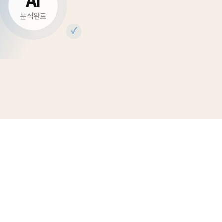
AI
분석완료
✓