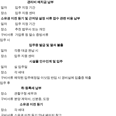
관리비 예치금 납부
일자
입주 지정 기간
장소
입주 지원 센터
소유권 이전 등기 및 근저당 설정 서류 접수 관련 비용 납부
일자
입주 지정 기간
장소
추천 법무사 또는 개인
구비서류
가압류 등 말소 증빙서류
입주 시
입주증 발급 및 열쇠 불출
일자
각종 대금 완납 시
장소
입주 지원 센터
시설물 인수인계 및 입주
일자
실 입주일
장소
각 세대
구비서류
예약된 입주예정일 이삿짐 반입 시 경비실에 입출증 제출
입주 후
취·등록세 납부
장소
관할구청 세무과
구비서류
분양 계약서, 신분증, 도장
소유권 이전 등기
장소
각 세대
구비서류
소유권 이전 등기 안내 페이지 참고