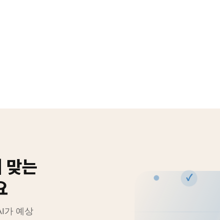
에 맞는
✓
요
AI가 예상